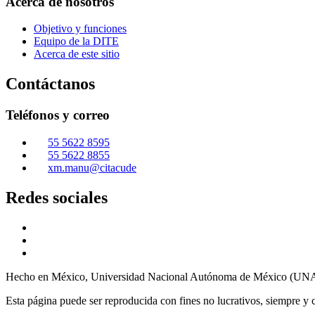
Acerca de nosotros
Objetivo y funciones
Equipo de la DITE
Acerca de este sitio
Contáctanos
Teléfonos y correo
55 5622 8595
55 5622 8855
xm.manu@citacude
Redes sociales
Hecho en México, Universidad Nacional Autónoma de México (UNAM
Esta página puede ser reproducida con fines no lucrativos, siempre y cu