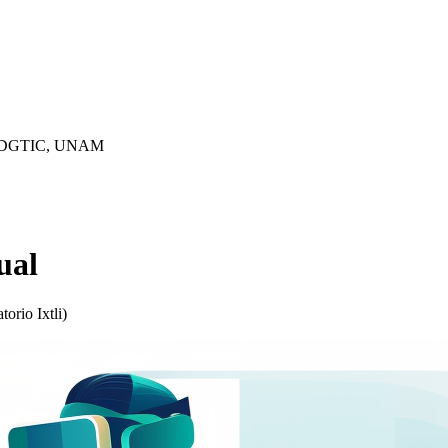
- DGTIC, UNAM
ual
orio Ixtli)