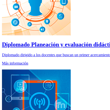
Diplomado
Planeación y evaluación didáct
Diplomado dirigido a los docentes que buscan un primer acercamiento 
Más información